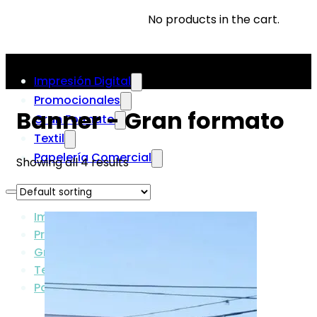
No products in the cart.
Impresión Digital
Promocionales
Banner - Gran formato
Gran Formato
Textil
Papelería Comercial
Showing all 4 results
Impresión Digital
Promocionales
Gran Formato
Textil
Papelería Comercial