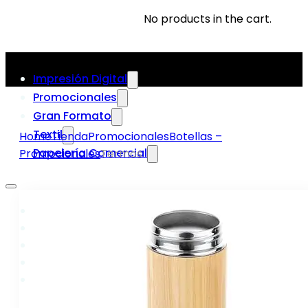
No products in the cart.
Impresión Digital
Promocionales
Gran Formato
Textil
Home
Tienda
Promocionales
Botellas –
Papelería Comercial
Promocionales
Termos
Impresión Digital
Promocionales
Gran Formato
Textil
Papelería Comercial