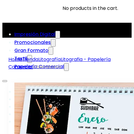
No products in the cart.
Impresión Digital
Promocionales
Gran Formato
Textil
Home
Tienda
Litografía
Litografia - Papelería
Papelería Comercial
Comercial
Calendarios
Impresión Digital
Promocionales
Gran Formato
Textil
Papelería Comercial