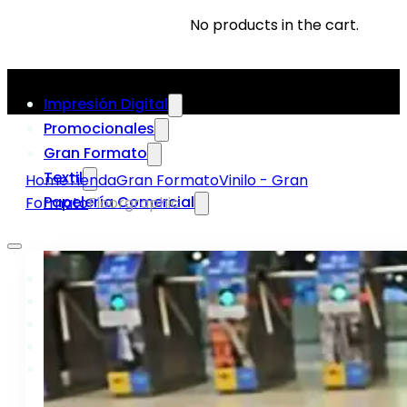
No products in the cart.
Impresión Digital
Promocionales
Gran Formato
Textil
Home
Tienda
Gran Formato
Vinilo - Gran
Papelería Comercial
Formato
Floorgraphic
Impresión Digital
Promocionales
Gran Formato
Textil
Papelería Comercial