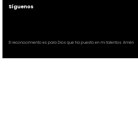
Síguenos
El reconocimiento es para Dios que ha puesto en mi talentos. Amén