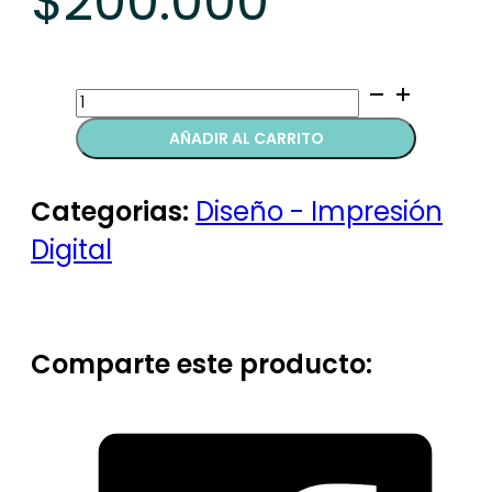
$
200.000
Manual
de
AÑADIR AL CARRITO
marca
quantity
Categorias:
Diseño - Impresión
Digital
Comparte este producto: