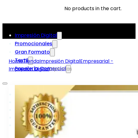
No products in the cart.
Impresión Digital
Promocionales
Gran Formato
Textil
Home
Tienda
Impresión Digital
Empresarial -
Papelería Comercial
Impresión Digital
Diplomas
Impresión Digital
Promocionales
Gran Formato
Textil
Papelería Comercial