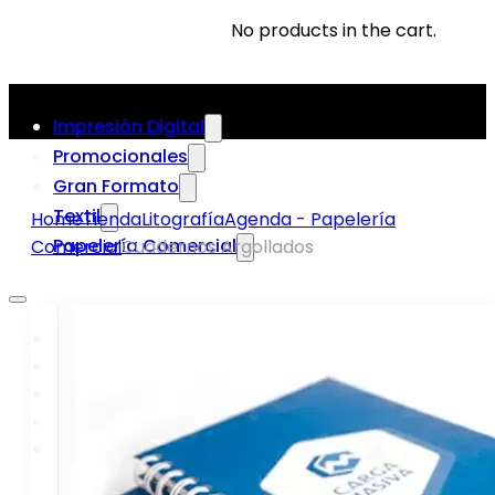
No products in the cart.
Impresión Digital
Promocionales
Gran Formato
Textil
Home
Tienda
Litografía
Agenda - Papelería
Papelería Comercial
Comercial
Cuadernos Argollados
Impresión Digital
Promocionales
Gran Formato
Textil
Papelería Comercial