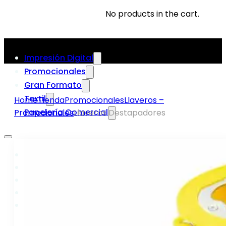
No products in the cart.
Impresión Digital
Promocionales
Gran Formato
Textil
Home
Tienda
Promocionales
Llaveros –
Papelería Comercial
Promocionales
Llaveros Destapadores
Impresión Digital
Promocionales
Gran Formato
Textil
Papelería Comercial