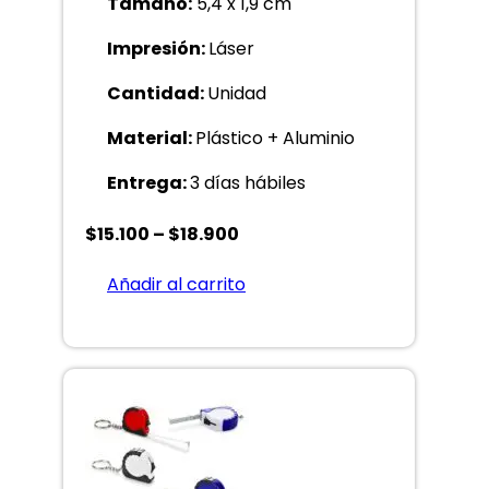
Tamaño:
5,4 x 1,9 cm
Impresión:
Láser
Cantidad:
Unidad
Material:
Plástico + Aluminio
Entrega:
3 días hábiles
Price
$
15.100
–
$
18.900
range:
Añadir al carrito
$15.100
through
$18.900