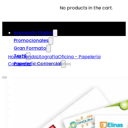
No products in the cart.
Impresión Digital
Promocionales
Gran Formato
Textil
Home
Tienda
Litografía
Oficina - Papelería
Papelería Comercial
Comercial
Hojas Membretes
Impresión Digital
Promocionales
Gran Formato
Textil
Papelería Comercial