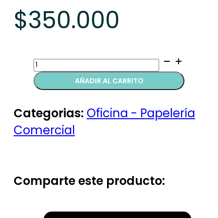
$
350.000
Tacos
de
AÑADIR AL CARRITO
notas
quantity
Categorias:
Oficina - Papelería
Comercial
Comparte este producto: