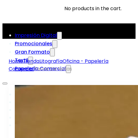
No products in the cart.
Impresión Digital
Promocionales
Gran Formato
Textil
Home
Tienda
Litografía
Oficina - Papelería
Papelería Comercial
Comercial
Tacos De Notas
Impresión Digital
Promocionales
Gran Formato
Textil
Papelería Comercial