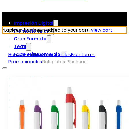
Impresión Digital
“Lapices” has been added to your cart.
View cart
Promocionales
Gran Formato
Textil
Papelería Comercial
Home
Tienda
Promocionales
Escritura -
Promocionales
Bolígrafos Plásticos
Impresión Digital
Promocionales
Gran Formato
Textil
Papelería Comercial