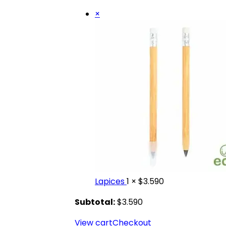
×
Lapices
1 ×
$
3.590
Subtotal:
$
3.590
View cart
Checkout