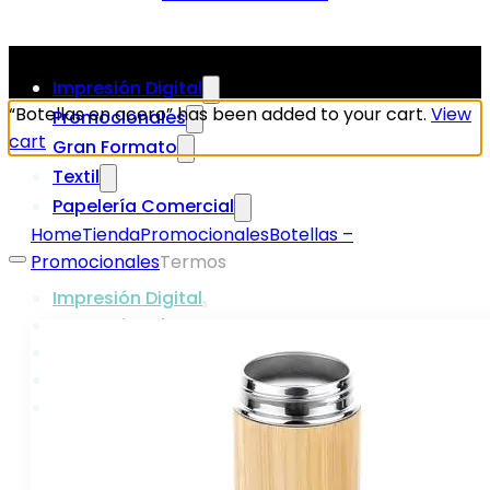
Impresión Digital
“Botellas en acero” has been added to your cart.
View
Promocionales
cart
Gran Formato
Textil
Papelería Comercial
Home
Tienda
Promocionales
Botellas –
Promocionales
Termos
Impresión Digital
Promocionales
Gran Formato
Textil
Papelería Comercial