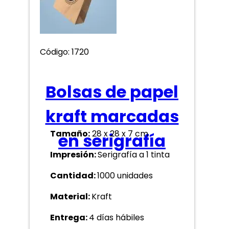
Código: 1720
Bolsas de papel
kraft marcadas
Tamaño:
28 x 28 x 7 cm
en serigrafía
Impresión:
Serigrafía a 1 tinta
Cantidad:
1000 unidades
Material:
Kraft
Entrega:
4 días hábiles