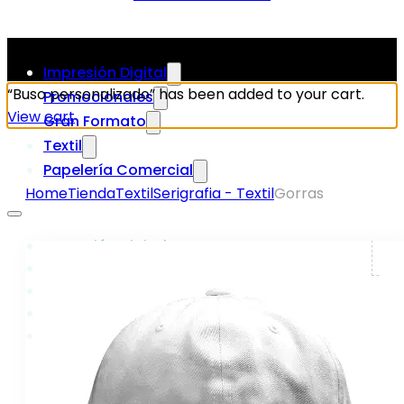
Impresión Digital
“Buso personalizado” has been added to your cart.
Promocionales
View cart
Gran Formato
Textil
Papelería Comercial
Home
Tienda
Textil
Serigrafia - Textil
Gorras
Impresión Digital
Promocionales
Gran Formato
Textil
Papelería Comercial