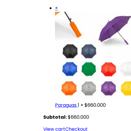
×
Paraguas
1 ×
$
660.000
Subtotal:
$
660.000
View cart
Checkout