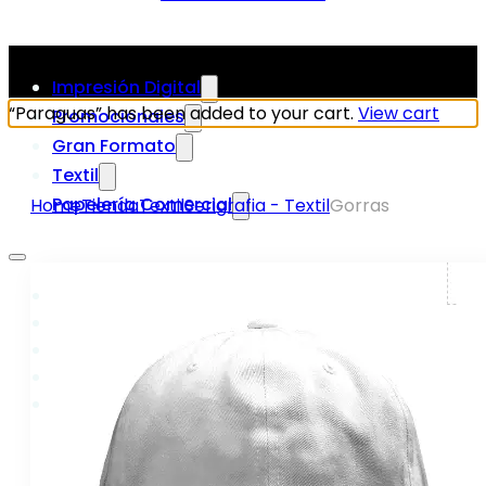
Impresión Digital
“Paraguas” has been added to your cart.
View cart
Promocionales
Gran Formato
Textil
Papelería Comercial
Home
Tienda
Textil
Serigrafia - Textil
Gorras
Impresión Digital
Promocionales
Gran Formato
Textil
Papelería Comercial