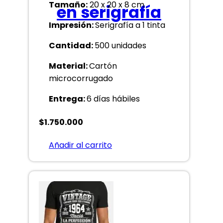
Tamaño:
20 x 20 x 8 cm
en serigrafía
Impresión:
Serigrafía a 1 tinta
Cantidad:
500 unidades
Material:
Cartón
microcorrugado
Entrega:
6 días hábiles
$
1.750.000
Añadir al carrito