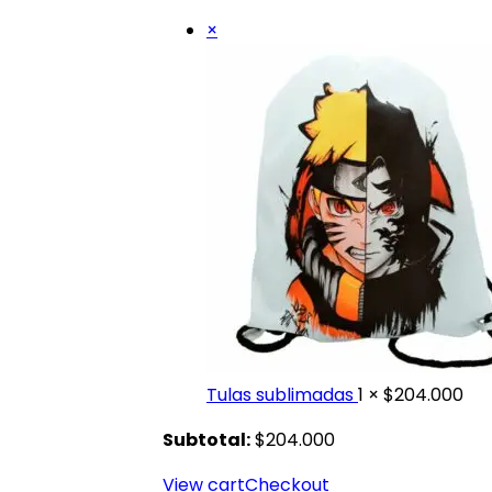
×
Tulas sublimadas
1 ×
$
204.000
Subtotal:
$
204.000
View cart
Checkout