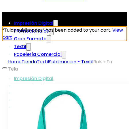
Impresión Digital
“Tulas sublimadas” has been added to your cart.
View
Promocionales
cart
Gran Formato
Textil
Papelería Comercial
Home
Tienda
Textil
Sublimacion - Textil
Bolsa En
Tela
Impresión Digital
Promocionales
Gran Formato
Textil
Papelería Comercial