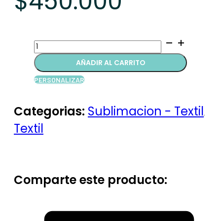
$
450.000
Bolsa
en
AÑADIR AL CARRITO
tela
quantity
PERSONALIZAR
Categorias:
Sublimacion - Textil
,
Textil
Comparte este producto: