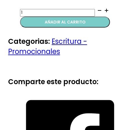
Libretas
con
AÑADIR AL CARRITO
esfero
quantity
Categorias:
Escritura -
Promocionales
Comparte este producto: