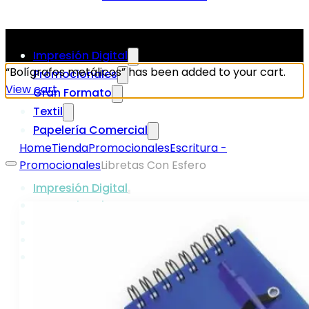
Impresión Digital
“Bolígrafos metálicos” has been added to your cart.
Promocionales
View cart
Gran Formato
Textil
Papelería Comercial
Home
Tienda
Promocionales
Escritura -
Promocionales
Libretas Con Esfero
Impresión Digital
Promocionales
Gran Formato
Textil
Papelería Comercial