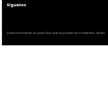
Síguenos
El reconocimiento es para Dios que ha puesto en mi talentos. Amén